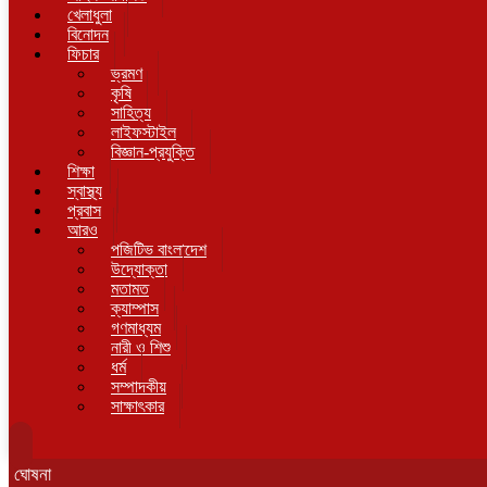
খেলাধুলা
বিনোদন
ফিচার
ভ্রমণ
কৃষি
সাহিত্য
লাইফস্টাইল
বিজ্ঞান-প্রযুক্তি
শিক্ষা
স্বাস্থ্য
প্রবাস
আরও
পজিটিভ বাংলাদেশ
উদ্যোক্তা
মতামত
ক্যাম্পাস
গণমাধ্যম
নারী ও শিশু
ধর্ম
সম্পাদকীয়
সাক্ষাৎকার
ঘোষনা