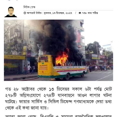
নিউজ ডেস্ক
আপডেট টাইম : বুধবার, ১৩ ডিসেম্বর, ২০২৩
৭৩৮ বার পঠিত
গত ২৮ অক্টোবর থেকে ১৩ ডিসেম্বর সকাল ৬টা পর্যন্ত মোট
২৭৮টি অগ্নিসংযোগে ২৭৪টি যানবাহনে আগুন লাগার ঘটনা
ঘটেছে। ফায়ার সার্ভিস ও সিভিল ডিফেন্স গণমাধ্যমকে দেয়া তথ্য
থেকে এই কথা জানা যায়।
আরো জানা গেছে, বিএনপি ও সমমনা রাজনৈতিক দলগুলোর