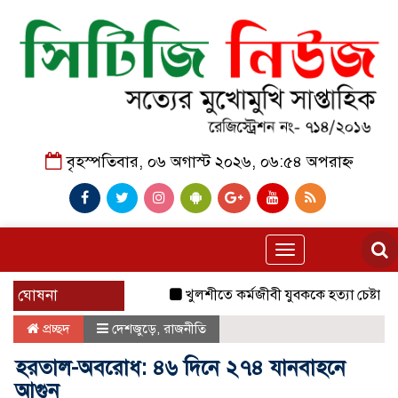
বৃহস্পতিবার, ০৬ অগাস্ট ২০২৬, ০৬:৫৪ অপরাহ্ন
Toggle
navigation
ঘোষনা
খুলশীতে কর্মজীবী যুবককে হত্যা চেষ্টার অভিয
প্রচ্ছদ
দেশজুড়ে
,
রাজনীতি
হরতাল-অবরোধ: ৪৬ দিনে ২৭৪ যানবাহনে
আগুন