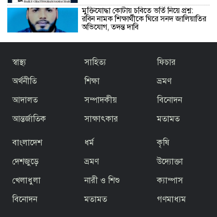
মুক্তিযোদ্ধা কোটায় চবিতে ভর্তি নিয়ে প্রশ্ন:
রবিন নামক শিক্ষার্থীকে ঘিরে সনদ জালিয়াতির
অভিযোগ, তদন্ত দাবি
হাটহাজারীতে সরকারি গেজেট লঙ্ঘন করে
স্বাস্থ্য
সাহিত্য
ফিচার
মাদ্রাসায় পুনরায় সভাপতি হওয়ার পাঁয়তারা
অর্থনীতি
শিক্ষা
ভ্রমণ
আদালত
সম্পাদকীয়
বিনোদন
চট্টগ্রামের বাঁশখালীতে ফারহানাজের বিরুদ্ধে
জমি রেজিস্ট্রি নিতে প্রতারণা, ভয়ভীতি ও
জবর দখলের হুমকির অভিযোগ
আন্তর্জাতিক
সাক্ষাৎকার
মতামত
বাংলাদেশ
ধর্ম
কৃষি
দেশজুড়ে
ভ্রমণ
উদ্যোক্তা
দুদককে নিয়ে অবাক করা তথ্য দিলেন সেই
খেলাধুলা
নারী ও শিশু
ক্যাম্পাস
পিপি
বিনোদন
মতামত
গণমাধ্যম