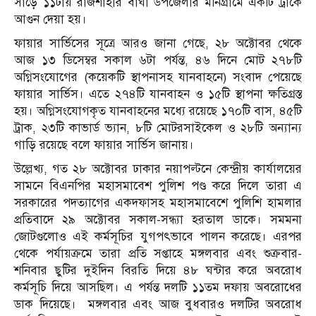
সাড়ে ১১টায় রাজশাহীর বাঘা উপজেলার মনিগ্রামে একটি ট্রাকে
আগুন দেয়া হয়।
ফায়ার সার্ভিসের সূত্রে আরও জানা গেছে, ২৮ অক্টোবর থেকে
আজ ১৩ ডিসেম্বর সকাল ৬টা পর্যন্ত, ৪৬ দিনে মোট ২৭৮টি
অগ্নিসংযোগের (কয়েকটি স্থাপনাসহ যানবাহনে) সংবাদ পেয়েছে
ফায়ার সার্ভিস। এতে ২৭৪টি যানবাহন ও ১৫টি স্থাপনা ক্ষতিগ্রস্ত
হয়। অগ্নিসংযোগকৃত যানবাহনের মধ্যে রয়েছে ১৭০টি বাস, ৪৫টি
ট্রাক, ২৩টি কাভার্ড ভ্যান, ৮টি মোটরসাইকেল ও ২৮টি অন্যান্য
গাড়ি রয়েছে বলে ফায়ার সার্ভিস জানায়।
উল্লেখ্য, গত ২৮ অক্টোবর ঢাকার নয়াপল্টনে কেন্দ্রীয় কার্যালয়ের
সামনে বিএনপির মহাসমাবেশ পুলিশ পণ্ড করে দিলে তারা এ
সরকারের পদত্যাগের একদফাসহ মহাসমাবেশে পুলিশি হামলার
প্রতিবাদে ২৯ অক্টোবর সকাল-সন্ধ্যা হরতাল ডাকে। সমমনা
জোটগুলোও এই কর্মসূচির যুগপৎভাবে পালন করেছে। এরপর
থেকে পর্যায়ক্রমে তারা প্রতি সপ্তাহে মঙ্গলবার এবং শুক্রবার-
শনিবার ছুটির দুইদিন বিরতি দিয়ে ৪৮ ঘন্টার করে অবরোধ
কর্মসূচি দিয়ে আসছিল। এ পর্যন্ত দলটি ১১তম দফায় অবরোধের
ডাক দিয়েছে। মঙ্গলবার এবং আজ বুধবারও দলটির অবরোধ