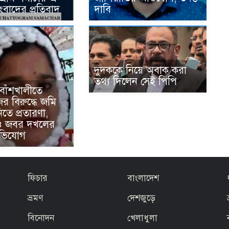
সংবাদের প্রতিবাদ
দাবি
দুদককে নিয়ে অবাক করা
তথ্য দিলেন সেই পিপি
র বাঁশখালীতে
র বিরুদ্ধে জমি
নিতে প্রতারণা,
ও জবর দখলের
অভিযোগ
ফিচার
বাংলাদেশ
ভ্রমণ
দেশজুড়ে
বিনোদন
খেলাধুলা