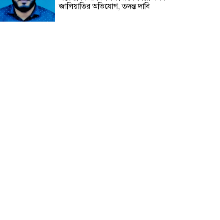
জালিয়াতির অভিযোগ, তদন্ত দাবি
হাটহাজারীতে সরকারি গেজেট লঙ্ঘন
করে মাদ্রাসায় পুনরায় সভাপতি হওয়ার
পাঁয়তারা
চট্টগ্রামের বাঁশখালীতে ফারহানাজের
বিরুদ্ধে জমি রেজিস্ট্রি নিতে প্রতারণা,
ভয়ভীতি ও জবর দখলের হুমকির
অভিযোগ
দুদককে নিয়ে অবাক করা তথ্য দিলেন
সেই পিপি
বাংলাদেশের মানুষ বুঝে গেছে
রাজনীতির খেলা
Vertex Life International Ltd-