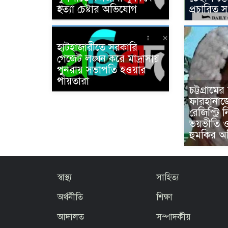
হত্যা চেষ্টার অভিযোগ
প্রচারিত 
হাটহাজারীতে সরকারি
গেজেট লঙ্ঘন করে মাদ্রাসায়
পুনরায় সভাপতি হওয়ার
পাঁয়তারা
চট্টগ্রামে
ফারহানাজে
রেজিস্ট্রি 
ভয়ভীতি 
হুমকির 
স্বাস্থ্য
সাহিত্য
অর্থনীতি
শিক্ষা
আদালত
সম্পাদকীয়