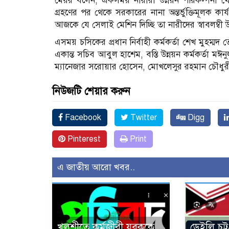
মেয়র বলেন, একসময় নারীরা উন্নয়ন পরিকল্পনা থেকে সম্পূ
গ্রহণের পর থেকে সরকারের নানা অন্তর্ভুক্তিমূলক কার্যক্
আজকে যে সেলাই মেশিন দিচ্ছি তা নারীদের স্বাবলম্
এসময় চসিকের প্রধান নির্বাহী কর্মকর্তা শেখ মুহম্মদ
একান্ত সচিব আবুল হাশেম, বস্তি উন্নয়ন কর্মকর্তা 
ম্যানেজার সরোয়ার হোসেন, মোখলেসুর রহমান চৌধুরীসহ প
নিউজটি শেয়ার করুন
Facebook
Twitter
Digg
Pinterest
Print
এ জাতীয় আরো খবর..
খুলশীতে কর্মজীবী যুবককে
ডেইলি চট্