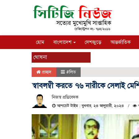
হোম
বাংলাদেশ
দেশজুড়ে
আন্তর্জাতিক
ঘোষনা
প্রচ্ছদ
#লিড
স্বাবলম্বী করতে ৭৬ নারীকে সেলাই মে
নিজস্ব প্রতিবেদক
আপডেট টাইম : বুধবার, ২৪ জানুয়ারী, ২০২৪
৭