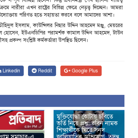
র্ণ বিচ্ছিন্ন ছিলেন। কিন্তু প্রধানমন্ত্রী শেখ হাসিনা দায়িত্ব
রমে নারীরা এখন রাষ্ট্রের বিভিন্ন ক্ষেত্রে নেতৃত্ব দিচ্ছেন। আমরা
বী উদ্যোক্তায় পরিণত হতে সহায়তা করবে বলে আমাদের আশা।
 তৌহিদুল ইসলাম, কাউন্সিলর নিছার উদ্দিন আহমেদ মঞ্জু, মেয়রের
মঈনুল হোসেন, ইউএনডিপির পরামর্শক কামাল উদ্দিন আহমেদ, টাউন
্রকল্প সংশ্লিষ্ট কর্মকর্তারা উপস্থিত ছিলেন।
Linkedin
Reddit
Google Plus
মুক্তিযোদ্ধা কোটায় চবিতে
ভর্তি নিয়ে প্রশ্ন: রবিন নামক
শিক্ষার্থীকে ঘিরে সনদ
টগ্রাম সমাচার-এ
জালিয়াতির অভিযোগ, তদন্ত