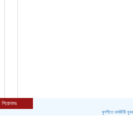
শিরোনামঃ
খুলশীতে কর্মজীবী যুবককে হত্