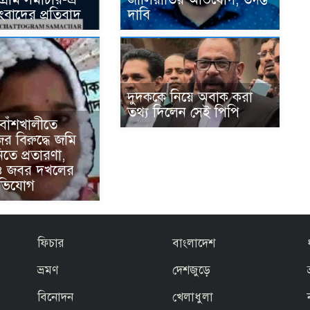
সংবাদের প্রতিবাদ
দাবি
দুদককে নিয়ে অবাক করা
তথ্য দিলেন সেই পিপি
র বাঁশখালীতে
র বিরুদ্ধে জমি
নিতে প্রতারণা,
ও জবর দখলের
অভিযোগ
ফিচার
বাংলাদেশ
ভ্রমণ
দেশজুড়ে
বিনোদন
খেলাধুলা