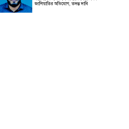
জালিয়াতির অভিযোগ, তদন্ত দাবি
হাটহাজারীতে সরকারি গেজেট লঙ্ঘন
করে মাদ্রাসায় পুনরায় সভাপতি হওয়ার
পাঁয়তারা
চট্টগ্রামের বাঁশখালীতে ফারহানাজের
বিরুদ্ধে জমি রেজিস্ট্রি নিতে প্রতারণা,
ভয়ভীতি ও জবর দখলের হুমকির
অভিযোগ
দুদককে নিয়ে অবাক করা তথ্য দিলেন
সেই পিপি
বাংলাদেশের মানুষ বুঝে গেছে
রাজনীতির খেলা
Vertex Life International Ltd-