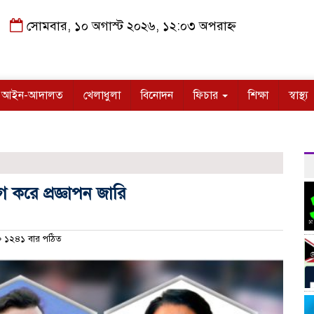
সোমবার, ১০ অগাস্ট ২০২৬, ১২:০৩ অপরাহ্ন
আইন-আদালত
খেলাধুলা
বিনোদন
ফিচার
শিক্ষা
স্বাস্থ্য
 করে প্রজ্ঞাপন জারি
১২৪১ বার পঠিত