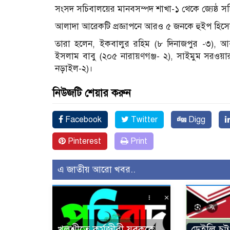
সংসদ সচিবালয়ের মানবসম্পদ শাখা-১ থেকে জ্যেষ্ঠ সচিব
আলাদা আরেকটি প্রজ্ঞাপনে আরও ৫ জনকে হুইপ হিস
তারা হলেন, ইকবালুর রহিম (৮ দিনাজপুর -৩), আ
ইসলাম বাবু (২০৫ নারায়ণগঞ্জ- ২), সাইমুম সরওয়া
নড়াইল-২)।
নিউজটি শেয়ার করুন
Facebook
Twitter
Digg
Pinterest
Print
এ জাতীয় আরো খবর..
খুলশীতে কর্মজীবী যুবককে
ডেইলি চট্