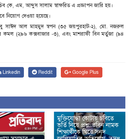
 কে, এম, আব্দুস সালাম স্বাক্ষরিত এ প্রজ্ঞাপন জারি হয়।
েবে নিয়োগ দেওয়া হয়েছে।
বু সাঈদ আল মাহমুদ স্বপন (৩৫ জয়পুরহাট-২), মো. নজরুল
র কমল (২৯৬ কক্সবাজার -৩), এবং মাশরাফী বিন মর্তুজা (৯৪
Linkedin
Reddit
Google Plus
মুক্তিযোদ্ধা কোটায় চবিতে
ভর্তি নিয়ে প্রশ্ন: রবিন নামক
শিক্ষার্থীকে ঘিরে সনদ
টগ্রাম সমাচার-এ
জালিয়াতির অভিযোগ, তদন্ত