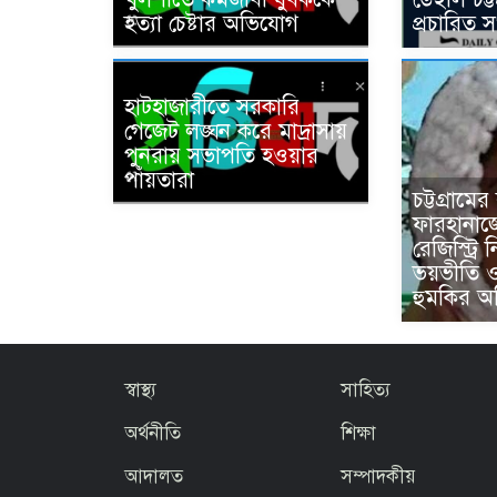
হত্যা চেষ্টার অভিযোগ
প্রচারিত 
হাটহাজারীতে সরকারি
গেজেট লঙ্ঘন করে মাদ্রাসায়
পুনরায় সভাপতি হওয়ার
পাঁয়তারা
চট্টগ্রামে
ফারহানাজে
রেজিস্ট্রি 
ভয়ভীতি 
হুমকির 
স্বাস্থ্য
সাহিত্য
অর্থনীতি
শিক্ষা
আদালত
সম্পাদকীয়