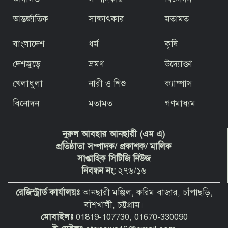
জমি রেজিস্ট্রি নিতে প্রতারণা, ভয়ভীতি ও
জবর দখলের হুমকির অভিযোগ
আন্তর্জাতিক
সাক্ষাৎকার
মতামত
বাংলাদেশ
ধর্ম
কৃষি
দেশজুড়ে
ভ্রমণ
উদ্যোক্তা
দুদককে নিয়ে অবাক করা তথ্য দিলেন সেই
খেলাধুলা
নারী ও শিশু
ক্যাম্পাস
পিপি
বিনোদন
মতামত
গণমাধ্যম
বাংলাদেশের মানুষ বুঝে গেছে রাজনীতির
নুরুল আবছার আনছারী (এম এ)
খেলা
প্রতিষ্ঠাতা সম্পাদক/ প্রকাশক/ মালিক
সাপ্তাহিক সিটিজি নিউজ
নিবন্ধন নং:
২৭৬/১৬
Vertex Life International Ltd-এর ৫
কর্মকর্তার বিরুদ্ধে টাকা আত্মসাতের মামলা
রেজিস্ট্রার্ড কার্যালয়ঃ
আনছারী মঞ্জিল, করিম বাজার, চাঁপাছড়ি,
বাঁশখালী, চট্টগ্রাম।
মোবাইলঃ
01819-107730, 01670-330090
“ভিত্তিহীন ও উদ্দেশ্যপ্রণোদিত সংবাদের