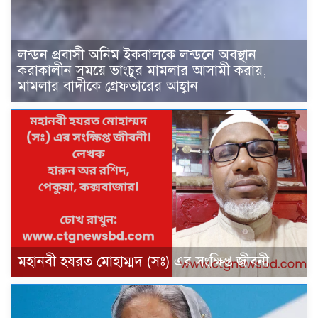
লন্ডন প্রবাসী অনিম ইকবালকে লন্ডনে অবস্থান
করাকালীন সময়ে ভাংচুর মামলার আসামী করায়,
মামলার বাদীকে গ্রেফতারের আহ্বান
মহানবী হযরত মোহাম্মদ (সঃ) এর সংক্ষিপ্ত জীবনী