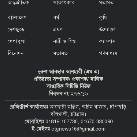
জবর দখলের হুমকির অভিযোগ
আন্তর্জাতিক
সাক্ষাৎকার
মতামত
বাংলাদেশ
ধর্ম
কৃষি
দেশজুড়ে
ভ্রমণ
উদ্যোক্তা
দুদককে নিয়ে অবাক করা তথ্য দিলেন সেই
খেলাধুলা
নারী ও শিশু
ক্যাম্পাস
পিপি
বিনোদন
মতামত
গণমাধ্যম
বাংলাদেশের মানুষ বুঝে গেছে রাজনীতির
নুরুল আবছার আনছারী (এম এ)
খেলা
প্রতিষ্ঠাতা সম্পাদক/ প্রকাশক/ মালিক
সাপ্তাহিক সিটিজি নিউজ
নিবন্ধন নং:
২৭৬/১৬
Vertex Life International Ltd-এর ৫
কর্মকর্তার বিরুদ্ধে টাকা আত্মসাতের মামলা
রেজিস্ট্রার্ড কার্যালয়ঃ
আনছারী মঞ্জিল, করিম বাজার, চাঁপাছড়ি,
বাঁশখালী, চট্টগ্রাম।
মোবাইলঃ
01819-107730, 01670-330090
“ভিত্তিহীন ও উদ্দেশ্যপ্রণোদিত সংবাদের
ই-মেইলঃ
ctgnews16@gmail.com
প্রতিবাদে বাংলাদেশ শিপিং কর্পোরেশনের
(বিএসসি) ব্যাখ্যা” প্রতিবাদলিপি