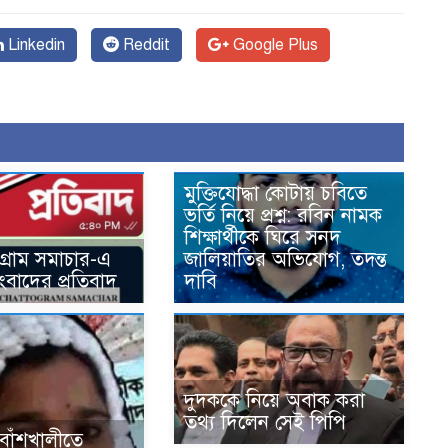
Linkedin
Reddit
Google Plus
মুক্তিযোদ্ধা কোটায় চবিতে
ভর্তি নিয়ে প্রশ্ন: রবিন নামক
শিক্ষার্থীকে ঘিরে সনদ
টগ্রাম সমাচার-এ
জালিয়াতির অভিযোগ, তদন্ত
সংবাদের প্রতিবাদ
দাবি
দুদককে নিয়ে অবাক করা
তথ্য দিলেন সেই পিপি
র বাঁশখালীতে