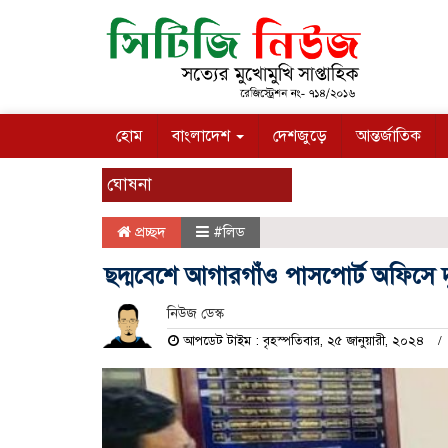
হোম
বাংলাদেশ
দেশজুড়ে
আন্তর্জাতিক
ঘোষনা
প্রচ্ছদ
#লিড
ছদ্মবেশে আগারগাঁও পাসপোর্ট অফিসে দ
নিউজ ডেস্ক
আপডেট টাইম : বৃহস্পতিবার, ২৫ জানুয়ারী, ২০২৪