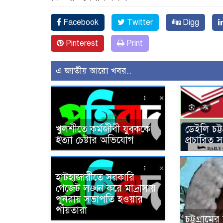
Facebook
Twitter
Digg
Pinterest
Print
এ জাতীয় আরো খবর..
খুলশীতে কর্মজীবী যুবককে
ডেইলি চট্
হত্যা চেষ্টার অভিযোগ
প্রচারিত 
হাটহাজারীতে সরকারি
গেজেট লঙ্ঘন করে মাদ্রাসায়
পুনরায় সভাপতি হওয়ার
পাঁয়তারা
চট্টগ্রামে