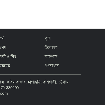
ধর্ম
কৃষি
ভ্রমণ
উদ্যোক্তা
নারী ও শিশু
ক্যাম্পাস
মতামত
গণমাধ্যম
িল, করিম বাজার, চাঁপাছড়ি, বাঁশখালী, চট্টগ্রাম।
670-330090
.com