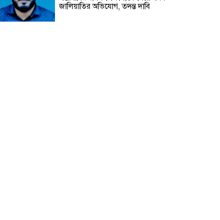
জালিয়াতির অভিযোগ, তদন্ত দাবি
হাটহাজারীতে সরকারি গেজেট লঙ্ঘন
করে মাদ্রাসায় পুনরায় সভাপতি হওয়ার
পাঁয়তারা
চট্টগ্রামের বাঁশখালীতে ফারহানাজের
বিরুদ্ধে জমি রেজিস্ট্রি নিতে প্রতারণা,
ভয়ভীতি ও জবর দখলের হুমকির
অভিযোগ
দুদককে নিয়ে অবাক করা তথ্য দিলেন
সেই পিপি
বাংলাদেশের মানুষ বুঝে গেছে
রাজনীতির খেলা
Vertex Life International Ltd-