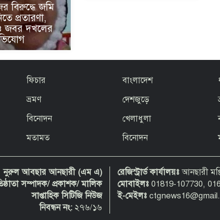
র বিরুদ্ধে জমি
নিতে প্রতারণা,
ও জবর দখলের
অভিযোগ
ফিচার
বাংলাদেশ
ভ্রমণ
দেশজুড়ে
বিনোদন
খেলাধুলা
মতামত
বিনোদন
নুরুল আবছার আনছারী (এম এ)
রেজিস্ট্রার্ড কার্যালয়ঃ
আনছারী মঞ্জ
রতিষ্ঠাতা সম্পাদক/ প্রকাশক/ মালিক
মোবাইলঃ
01819-107730, 01
সাপ্তাহিক সিটিজি নিউজ
ই-মেইলঃ
ctgnews16@gmail
নিবন্ধন নং:
২৭৬/১৬