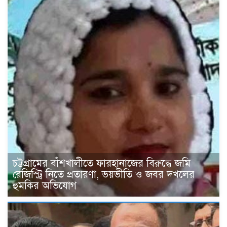
চট্টগ্রামের বাঁশখালীতে ফারহানাজের বিরুদ্ধে জমি
রেজিস্ট্রি নিতে প্রতারণা, ভয়ভীতি ও জবর দখলের
হুমকির অভিযোগ