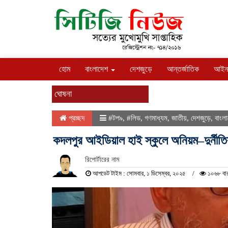
হোম
বাংলাদেশ
দেশজুড়ে
আন্তর্জাতিক
আইন
ঘোষনা
প্রচ্ছদ
#টপ৯
,
#লিড
,
গণমাধ্যম
,
জাতীয়
,
দেশজুড়ে
,
বাংল
কদলপুর আইডিয়াল হাই স্কুলে অনিয়ম–দুর্নীত
রিপোর্টারের নাম
আপডেট টাইম : সোমবার, ১ ডিসেম্বর, ২০২৫
১০৬৮ বার