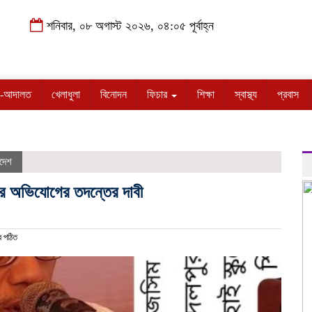
শনিবার, ০৮ অগাস্ট ২০২৬, ০৪:০৫ পূর্বাহ্ন
-আদালত
খেলাধুলা
বিনোদন
ফিচার
শিক্ষা
স্বাস্থ্য
প্রবাস
াদেশ
ির অভিযোগের তদন্তের দাবী
 পঠিত