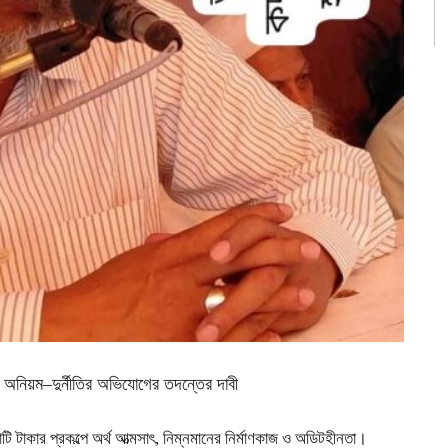
 অনিয়ম–দুর্নীতির অভিযোগের তদন্তের দাবী
াকার প্রকল্পে অর্থ আত্মসাৎ, নিম্নমানের নির্মাণকাজ ও অডিটহীনতা।