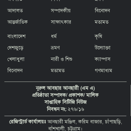
আদালত
সম্পাদকীয়
বিনোদন
চট্টগ্রামের বাঁশখালীতে ফারহানাজের বিরুদ্ধে
জমি রেজিস্ট্রি নিতে প্রতারণা, ভয়ভীতি ও
জবর দখলের হুমকির অভিযোগ
আন্তর্জাতিক
সাক্ষাৎকার
মতামত
বাংলাদেশ
ধর্ম
কৃষি
দেশজুড়ে
ভ্রমণ
উদ্যোক্তা
দুদককে নিয়ে অবাক করা তথ্য দিলেন সেই
খেলাধুলা
নারী ও শিশু
ক্যাম্পাস
পিপি
বিনোদন
মতামত
গণমাধ্যম
বাংলাদেশের মানুষ বুঝে গেছে রাজনীতির
নুরুল আবছার আনছারী (এম এ)
খেলা
প্রতিষ্ঠাতা সম্পাদক/ প্রকাশক/ মালিক
সাপ্তাহিক সিটিজি নিউজ
নিবন্ধন নং:
২৭৬/১৬
Vertex Life International Ltd-এর ৫
কর্মকর্তার বিরুদ্ধে টাকা আত্মসাতের মামলা
রেজিস্ট্রার্ড কার্যালয়ঃ
আনছারী মঞ্জিল, করিম বাজার, চাঁপাছড়ি,
বাঁশখালী, চট্টগ্রাম।