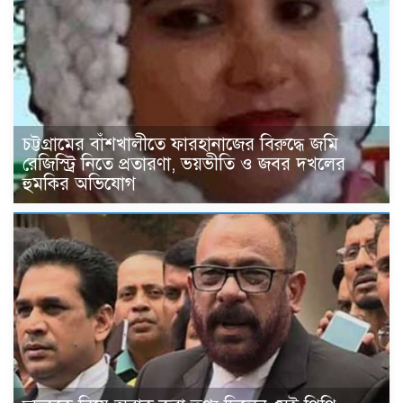
চট্টগ্রামের বাঁশখালীতে ফারহানাজের বিরুদ্ধে জমি
রেজিস্ট্রি নিতে প্রতারণা, ভয়ভীতি ও জবর দখলের
হুমকির অভিযোগ