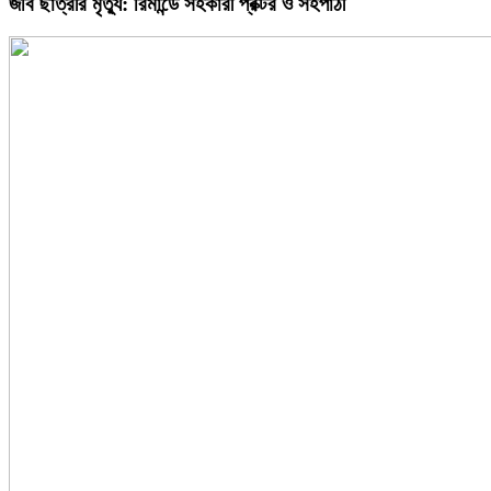
জবি ছাত্রীর মৃত্যু: রিমান্ডে সহকারী প্রক্টর ও সহপাঠী