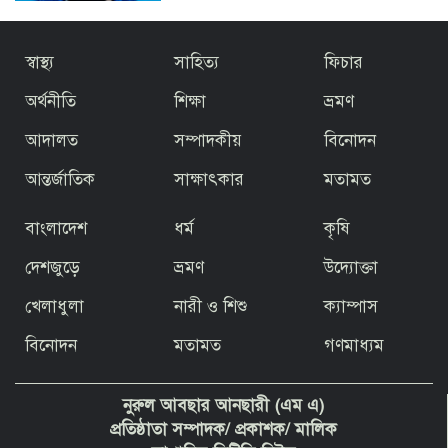
হাটহাজারীতে সরকারি গেজেট লঙ্ঘন করে
স্বাস্থ্য
সাহিত্য
ফিচার
মাদ্রাসায় পুনরায় সভাপতি হওয়ার পাঁয়তারা
অর্থনীতি
শিক্ষা
ভ্রমণ
আদালত
সম্পাদকীয়
বিনোদন
চট্টগ্রামের বাঁশখালীতে ফারহানাজের বিরুদ্ধে
জমি রেজিস্ট্রি নিতে প্রতারণা, ভয়ভীতি ও
জবর দখলের হুমকির অভিযোগ
আন্তর্জাতিক
সাক্ষাৎকার
মতামত
বাংলাদেশ
ধর্ম
কৃষি
দেশজুড়ে
ভ্রমণ
উদ্যোক্তা
দুদককে নিয়ে অবাক করা তথ্য দিলেন সেই
খেলাধুলা
নারী ও শিশু
ক্যাম্পাস
পিপি
বিনোদন
মতামত
গণমাধ্যম
বাংলাদেশের মানুষ বুঝে গেছে রাজনীতির
নুরুল আবছার আনছারী (এম এ)
খেলা
প্রতিষ্ঠাতা সম্পাদক/ প্রকাশক/ মালিক