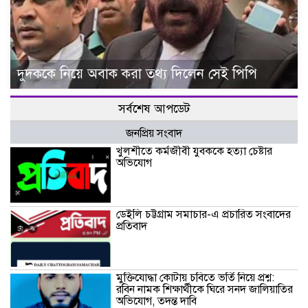
দুদককে নিয়ে অবাক করা তথ্য দিলেন সেই পিপি
সর্বশেষ আপডেট
জনপ্রিয় সংবাদ
খুলশীতে কর্মজীবী যুবককে হত্যা চেষ্টার
অভিযোগ
ডেইলি চট্টগ্রাম সমাচার-এ প্রচারিত সংবাদের
প্রতিবাদ
মুক্তিযোদ্ধা কোটায় চবিতে ভর্তি নিয়ে প্রশ্ন:
রবিন নামক শিক্ষার্থীকে ঘিরে সনদ জালিয়াতির
অভিযোগ, তদন্ত দাবি