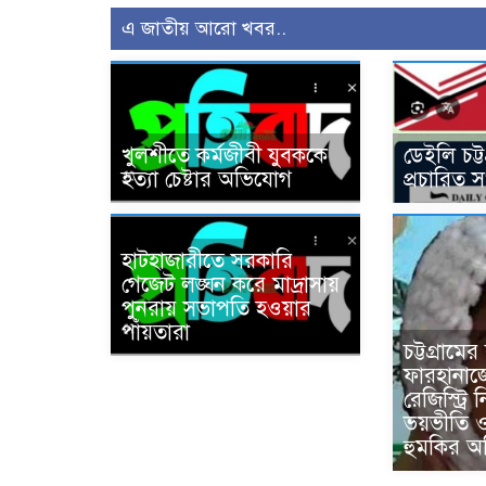
এ জাতীয় আরো খবর..
খুলশীতে কর্মজীবী যুবককে
ডেইলি চট্
হত্যা চেষ্টার অভিযোগ
প্রচারিত 
হাটহাজারীতে সরকারি
গেজেট লঙ্ঘন করে মাদ্রাসায়
পুনরায় সভাপতি হওয়ার
পাঁয়তারা
চট্টগ্রামে
ফারহানাজে
রেজিস্ট্রি 
ভয়ভীতি 
হুমকির 