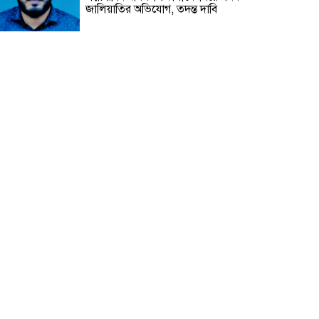
জালিয়াতির অভিযোগ, তদন্ত দাবি
হাটহাজারীতে সরকারি গেজেট লঙ্ঘন
করে মাদ্রাসায় পুনরায় সভাপতি হওয়ার
পাঁয়তারা
চট্টগ্রামের বাঁশখালীতে ফারহানাজের
বিরুদ্ধে জমি রেজিস্ট্রি নিতে প্রতারণা,
ভয়ভীতি ও জবর দখলের হুমকির
অভিযোগ
দুদককে নিয়ে অবাক করা তথ্য দিলেন
সেই পিপি
বাংলাদেশের মানুষ বুঝে গেছে
রাজনীতির খেলা
Vertex Life International Ltd-