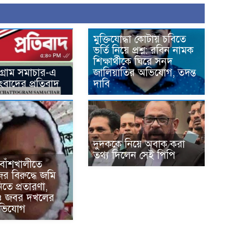
মুক্তিযোদ্ধা কোটায় চবিতে
ভর্তি নিয়ে প্রশ্ন: রবিন নামক
শিক্ষার্থীকে ঘিরে সনদ
টগ্রাম সমাচার-এ
জালিয়াতির অভিযোগ, তদন্ত
সংবাদের প্রতিবাদ
দাবি
দুদককে নিয়ে অবাক করা
তথ্য দিলেন সেই পিপি
র বাঁশখালীতে
র বিরুদ্ধে জমি
নিতে প্রতারণা,
ও জবর দখলের
অভিযোগ